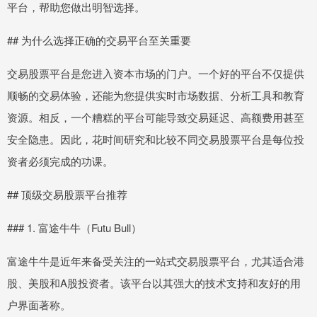
平台，帮助您做出明智选择。
## 为什么选择正确的交易平台至关重要
交易股票平台是您进入资本市场的门户。一个好的平台不仅提供
顺畅的交易体验，还能为您提供实时市场数据、分析工具和教育
资源。相反，一个糟糕的平台可能导致交易延迟、高额费用甚至
安全隐患。因此，花时间研究和比较不同交易股票平台是每位投
资者必须完成的功课。
## 顶级交易股票平台推荐
### 1. 富途牛牛（Futu Bull）
富途牛牛是近年来备受关注的一站式交易股票平台，尤其适合港
股、美股和A股投资者。该平台以其强大的技术支持和友好的用
户界面著称。