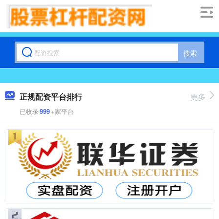
搜索
正规配资平台排行
更多
已收录
999
+家平台