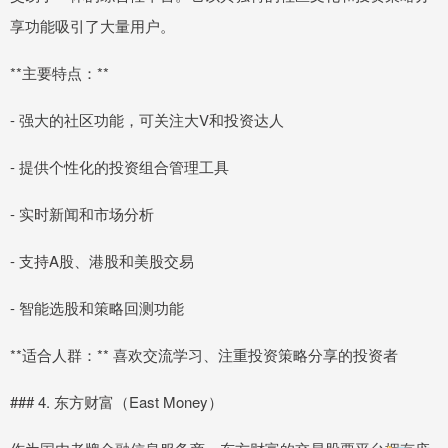
享功能吸引了大量用户。
**主要特点：**
- 强大的社区功能，可关注大V和投资达人
- 提供个性化的投资组合管理工具
- 实时新闻和市场分析
- 支持A股、港股和美股交易
- 智能选股和策略回测功能
**适合人群：** 喜欢交流学习、注重投资策略分享的投资者
### 4. 东方财富（East Money）