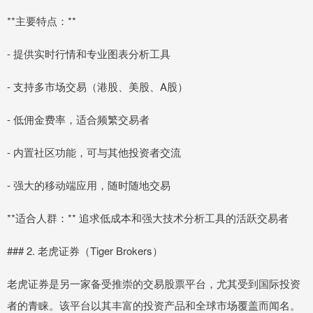
**主要特点：**
- 提供实时行情和专业图表分析工具
- 支持多市场交易（港股、美股、A股）
- 低佣金费率，适合频繁交易者
- 内置社区功能，可与其他投资者交流
- 强大的移动端应用，随时随地交易
**适合人群：** 追求低成本和强大技术分析工具的活跃交易者
### 2. 老虎证券（Tiger Brokers）
老虎证券是另一家备受推崇的交易股票平台，尤其受到国际投资
者的青睐。该平台以其丰富的投资产品和全球市场覆盖而闻名。