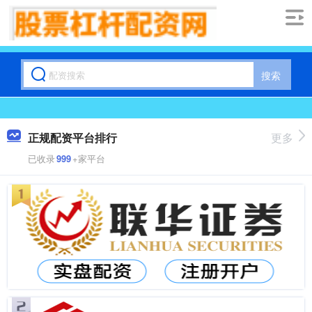
搜索
正规配资平台排行
更多
已收录
999
+家平台