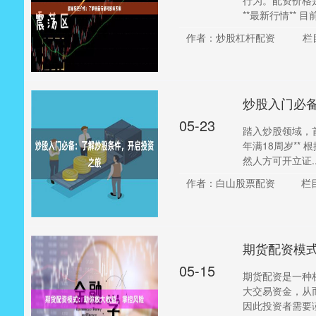
行为。配资价格
**最新行情** 目
作者：炒股杠杆配资
栏
炒股入门必
05-23
踏入炒股领域，首
年满18周岁**
然人方可开立证...
作者：白山股票配资
栏
期货配资模
05-15
期货配资是一种
大交易资金，从
因此投资者需要谨慎