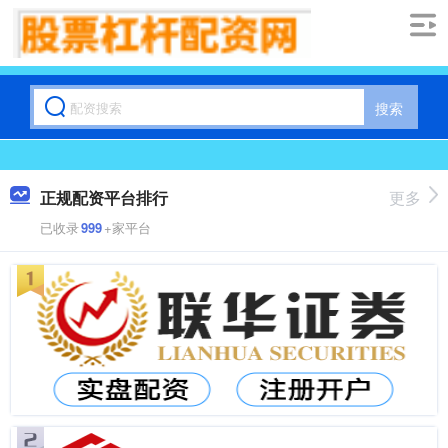
搜索
正规配资平台排行
更多
已收录
999
+家平台