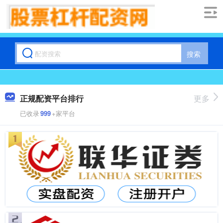
搜索
正规配资平台排行
更多
已收录
999
+家平台