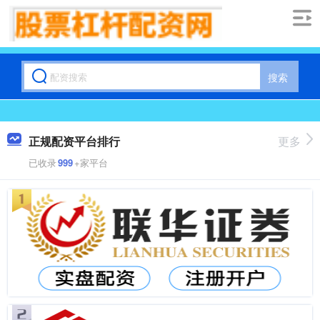
搜索
正规配资平台排行
更多
已收录
999
+家平台